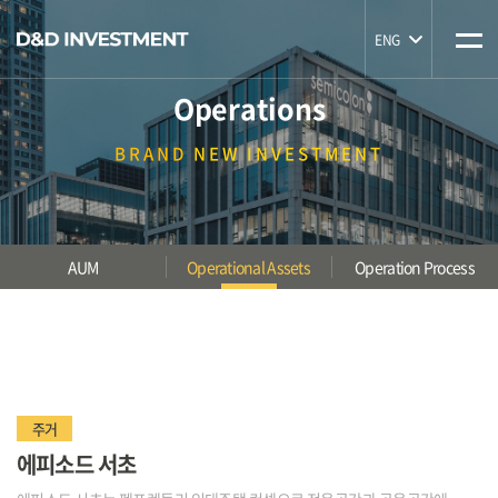
ENG
Operations
BRAND
NEW INVESTMENT
AUM
Operational Assets
Operation Process
주거
에피소드 서초