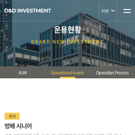
KOR
운용현황
BRAND
NEW INVESTMENT
AUM
Operational Assets
Operation Process
주거
방배 시니어